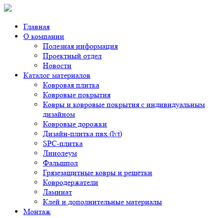
Главная
О компании
Полезная информация
Проектный отдел
Новости
Каталог материалов
Ковровая плитка
Ковровые покрытия
Ковры и ковровые покрытия с индивидуальным
дизайном
Ковровые дорожки
Дизайн-плитка пвх (lvt)
SPC-плитка
Линолеум
Фальшпол
Грязезащитные ковры и решётки
Ковродержатели
Ламинат
Клей и дополнительные материалы
Монтаж