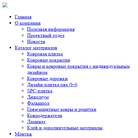
Главная
О компании
Полезная информация
Проектный отдел
Новости
Каталог материалов
Ковровая плитка
Ковровые покрытия
Ковры и ковровые покрытия с индивидуальным
дизайном
Ковровые дорожки
Дизайн-плитка пвх (lvt)
SPC-плитка
Линолеум
Фальшпол
Грязезащитные ковры и решётки
Ковродержатели
Ламинат
Клей и дополнительные материалы
Монтаж