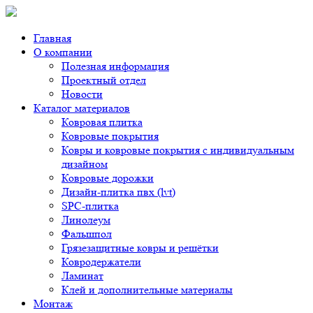
Главная
О компании
Полезная информация
Проектный отдел
Новости
Каталог материалов
Ковровая плитка
Ковровые покрытия
Ковры и ковровые покрытия с индивидуальным
дизайном
Ковровые дорожки
Дизайн-плитка пвх (lvt)
SPC-плитка
Линолеум
Фальшпол
Грязезащитные ковры и решётки
Ковродержатели
Ламинат
Клей и дополнительные материалы
Монтаж