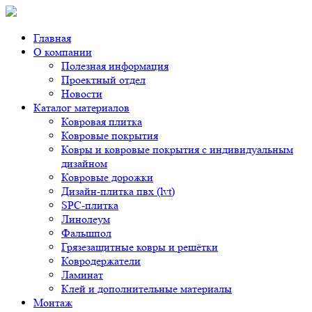
Главная
О компании
Полезная информация
Проектный отдел
Новости
Каталог материалов
Ковровая плитка
Ковровые покрытия
Ковры и ковровые покрытия с индивидуальным
дизайном
Ковровые дорожки
Дизайн-плитка пвх (lvt)
SPC-плитка
Линолеум
Фальшпол
Грязезащитные ковры и решётки
Ковродержатели
Ламинат
Клей и дополнительные материалы
Монтаж