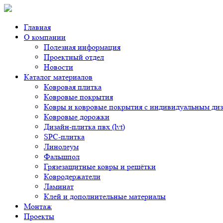
Главная
О компании
Полезная информация
Проектный отдел
Новости
Каталог материалов
Ковровая плитка
Ковровые покрытия
Ковры и ковровые покрытия с индивидуальным ди
Ковровые дорожки
Дизайн-плитка пвх (lvt)
SPC-плитка
Линолеум
Фальшпол
Грязезащитные ковры и решётки
Ковродержатели
Ламинат
Клей и дополнительные материалы
Монтаж
Проекты