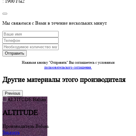
: 1900 г/м2
Мы свяжемся с Вами в течение нескольких минут
Нажимая кнопку "Отправить" Вы соглашаетесь c условиями
пользовательского соглашения.
Другие материалы этого производителя
Previous
ALTITUDE
Производитель:
Balsan
П
Заказать
З