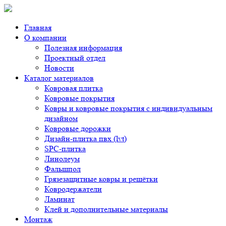
Главная
О компании
Полезная информация
Проектный отдел
Новости
Каталог материалов
Ковровая плитка
Ковровые покрытия
Ковры и ковровые покрытия с индивидуальным
дизайном
Ковровые дорожки
Дизайн-плитка пвх (lvt)
SPC-плитка
Линолеум
Фальшпол
Грязезащитные ковры и решётки
Ковродержатели
Ламинат
Клей и дополнительные материалы
Монтаж