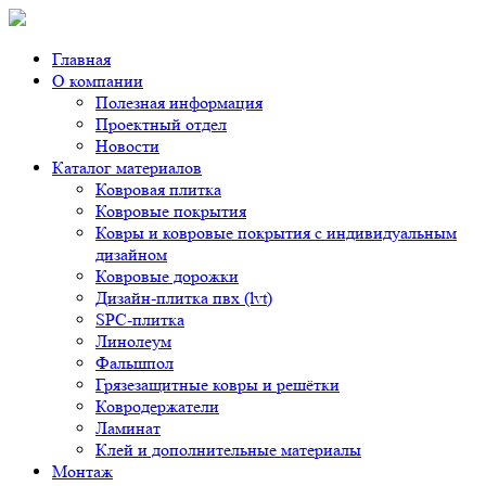
Главная
О компании
Полезная информация
Проектный отдел
Новости
Каталог материалов
Ковровая плитка
Ковровые покрытия
Ковры и ковровые покрытия с индивидуальным
дизайном
Ковровые дорожки
Дизайн-плитка пвх (lvt)
SPC-плитка
Линолеум
Фальшпол
Грязезащитные ковры и решётки
Ковродержатели
Ламинат
Клей и дополнительные материалы
Монтаж