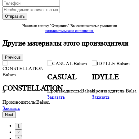
Нажимая кнопку "Отправить" Вы соглашаетесь c условиями
пользовательского соглашения.
Другие материалы этого производителя
Previous
CASUAL
IDYLLE
CONSTELLATION
san
Производитель:
Balsan
Производитель:
Balsan
П
Заказать
Заказать
З
Производитель:
Balsan
Заказать
Next
1
2