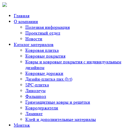
Главная
О компании
Полезная информация
Проектный отдел
Новости
Каталог материалов
Ковровая плитка
Ковровые покрытия
Ковры и ковровые покрытия с индивидуальным
дизайном
Ковровые дорожки
Дизайн-плитка пвх (lvt)
SPC-плитка
Линолеум
Фальшпол
Грязезащитные ковры и решётки
Ковродержатели
Ламинат
Клей и дополнительные материалы
Монтаж