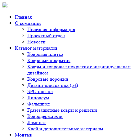
Главная
О компании
Полезная информация
Проектный отдел
Новости
Каталог материалов
Ковровая плитка
Ковровые покрытия
Ковры и ковровые покрытия с индивидуальным
дизайном
Ковровые дорожки
Дизайн-плитка пвх (lvt)
SPC-плитка
Линолеум
Фальшпол
Грязезащитные ковры и решётки
Ковродержатели
Ламинат
Клей и дополнительные материалы
Монтаж