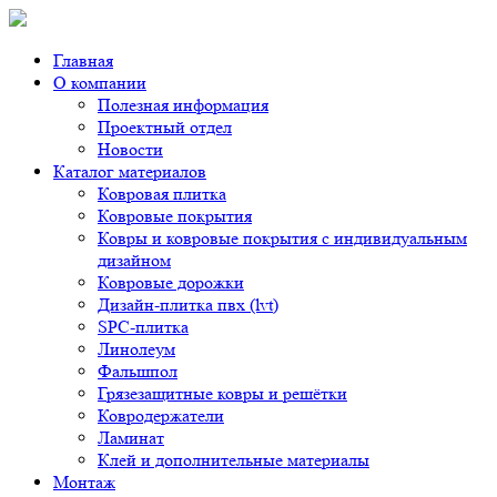
Главная
О компании
Полезная информация
Проектный отдел
Новости
Каталог материалов
Ковровая плитка
Ковровые покрытия
Ковры и ковровые покрытия с индивидуальным
дизайном
Ковровые дорожки
Дизайн-плитка пвх (lvt)
SPC-плитка
Линолеум
Фальшпол
Грязезащитные ковры и решётки
Ковродержатели
Ламинат
Клей и дополнительные материалы
Монтаж