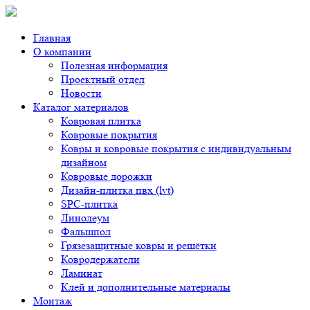
Главная
О компании
Полезная информация
Проектный отдел
Новости
Каталог материалов
Ковровая плитка
Ковровые покрытия
Ковры и ковровые покрытия с индивидуальным
дизайном
Ковровые дорожки
Дизайн-плитка пвх (lvt)
SPC-плитка
Линолеум
Фальшпол
Грязезащитные ковры и решётки
Ковродержатели
Ламинат
Клей и дополнительные материалы
Монтаж