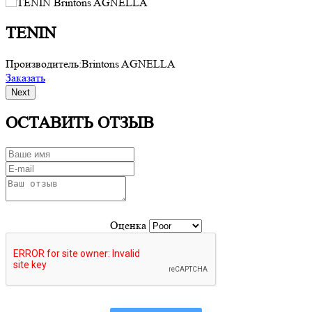
TENIN
Производитель:
Brintons AGNELLA
П
Заказать
З
Next
ОСТАВИТЬ ОТЗЫВ
Оценка