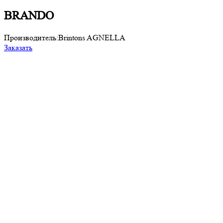
BRANDO
Производитель:
Brintons AGNELLA
П
Заказать
З