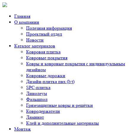
Главная
О компании
Полезная информация
Проектный отдел
Новости
Каталог материалов
Ковровая плитка
Ковровые покрытия
Ковры и ковровые покрытия с индивидуальным
дизайном
Ковровые дорожки
Дизайн-плитка пвх (lvt)
SPC-плитка
Линолеум
Фальшпол
Грязезащитные ковры и решётки
Ковродержатели
Ламинат
Клей и дополнительные материалы
Монтаж