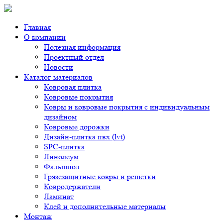
Главная
О компании
Полезная информация
Проектный отдел
Новости
Каталог материалов
Ковровая плитка
Ковровые покрытия
Ковры и ковровые покрытия с индивидуальным
дизайном
Ковровые дорожки
Дизайн-плитка пвх (lvt)
SPC-плитка
Линолеум
Фальшпол
Грязезащитные ковры и решётки
Ковродержатели
Ламинат
Клей и дополнительные материалы
Монтаж