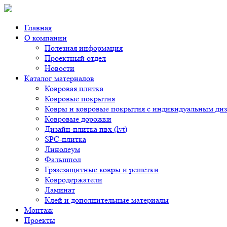
Главная
О компании
Полезная информация
Проектный отдел
Новости
Каталог материалов
Ковровая плитка
Ковровые покрытия
Ковры и ковровые покрытия с индивидуальным ди
Ковровые дорожки
Дизайн-плитка пвх (lvt)
SPC-плитка
Линолеум
Фальшпол
Грязезащитные ковры и решётки
Ковродержатели
Ламинат
Клей и дополнительные материалы
Монтаж
Проекты