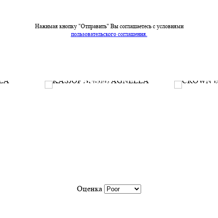
Нажимая кнопку "Отправить" Вы соглашаетесь c условиями
пользовательского соглашения.
KASJOP
C
Производитель:
Brintons AGNELLA
Производител
Заказать
Оценка