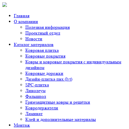
Главная
О компании
Полезная информация
Проектный отдел
Новости
Каталог материалов
Ковровая плитка
Ковровые покрытия
Ковры и ковровые покрытия с индивидуальным
дизайном
Ковровые дорожки
Дизайн-плитка пвх (lvt)
SPC-плитка
Линолеум
Фальшпол
Грязезащитные ковры и решётки
Ковродержатели
Ламинат
Клей и дополнительные материалы
Монтаж