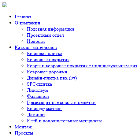
Главная
О компании
Полезная информация
Проектный отдел
Новости
Каталог материалов
Ковровая плитка
Ковровые покрытия
Ковры и ковровые покрытия с индивидуальным ди
Ковровые дорожки
Дизайн-плитка пвх (lvt)
SPC-плитка
Линолеум
Фальшпол
Грязезащитные ковры и решётки
Ковродержатели
Ламинат
Клей и дополнительные материалы
Монтаж
Проекты