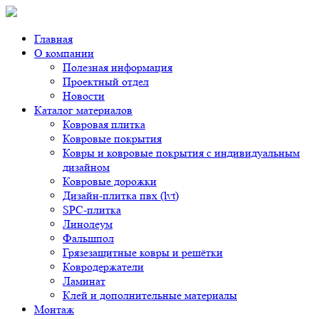
Главная
О компании
Полезная информация
Проектный отдел
Новости
Каталог материалов
Ковровая плитка
Ковровые покрытия
Ковры и ковровые покрытия с индивидуальным
дизайном
Ковровые дорожки
Дизайн-плитка пвх (lvt)
SPC-плитка
Линолеум
Фальшпол
Грязезащитные ковры и решётки
Ковродержатели
Ламинат
Клей и дополнительные материалы
Монтаж