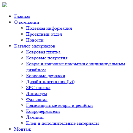
Главная
О компании
Полезная информация
Проектный отдел
Новости
Каталог материалов
Ковровая плитка
Ковровые покрытия
Ковры и ковровые покрытия с индивидуальным
дизайном
Ковровые дорожки
Дизайн-плитка пвх (lvt)
SPC-плитка
Линолеум
Фальшпол
Грязезащитные ковры и решётки
Ковродержатели
Ламинат
Клей и дополнительные материалы
Монтаж