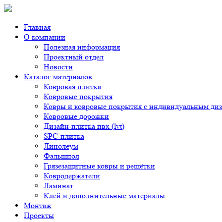
Главная
О компании
Полезная информация
Проектный отдел
Новости
Каталог материалов
Ковровая плитка
Ковровые покрытия
Ковры и ковровые покрытия с индивидуальным ди
Ковровые дорожки
Дизайн-плитка пвх (lvt)
SPC-плитка
Линолеум
Фальшпол
Грязезащитные ковры и решётки
Ковродержатели
Ламинат
Клей и дополнительные материалы
Монтаж
Проекты