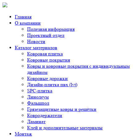
Главная
О компании
Полезная информация
Проектный отдел
Новости
Каталог материалов
Ковровая плитка
Ковровые покрытия
Ковры и ковровые покрытия с индивидуальным
дизайном
Ковровые дорожки
Дизайн-плитка пвх (lvt)
SPC-плитка
Линолеум
Фальшпол
Грязезащитные ковры и решётки
Ковродержатели
Ламинат
Клей и дополнительные материалы
Монтаж