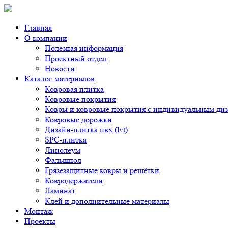
Главная
О компании
Полезная информация
Проектный отдел
Новости
Каталог материалов
Ковровая плитка
Ковровые покрытия
Ковры и ковровые покрытия с индивидуальным ди
Ковровые дорожки
Дизайн-плитка пвх (lvt)
SPC-плитка
Линолеум
Фальшпол
Грязезащитные ковры и решётки
Ковродержатели
Ламинат
Клей и дополнительные материалы
Монтаж
Проекты