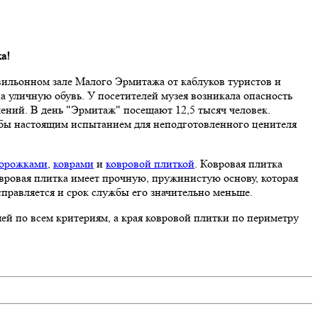
а!
ильонном зале Малого Эрмитажа от каблуков туристов и
 уличную обувь. У посетителей музея возникала опасность
чений. В день "Эрмитаж" посещают 12,5 тысяч человек.
л бы настоящим испытанием для неподготовленного ценителя
дорожками
,
коврами
и
ковровой плиткой
. Ковровая плитка
ковровая плитка имеет прочную, пружинистую основу, которая
справляется и срок службы его значительно меньше.
й по всем критериям, а края ковровой плитки по периметру