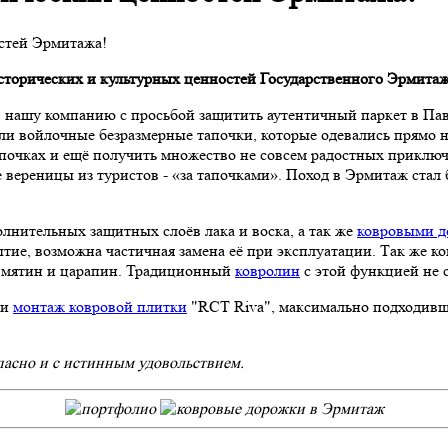
стей Эрмитажа!
торических и культурных ценностей Государственного Эрмитаж
 нашу компанию с просьбой защитить аутентичный паркет в Пав
 войлочные безразмерные тапочки, которые одевались прямо на
тапочках и ещё получить множество не совсем радостных приклю
 вереницы из туристов - «за тапочками». Поход в Эрмитаж ста
лнительных защитных слоёв лака и воска, а так же
ковровыми 
рытие, возможна частичная замена её при эксплуатации. Так же 
вмятин и царапин. Традиционный
ковролин
с этой функцией не 
 и
монтаж ковровой плитки
"RCT Riva", максимально подходивше
асно и с истинным удовольствием.