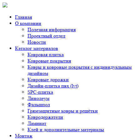
Главная
О компании
Полезная информация
Проектный отдел
Новости
Каталог материалов
Ковровая плитка
Ковровые покрытия
Ковры и ковровые покрытия с индивидуальным
дизайном
Ковровые дорожки
Дизайн-плитка пвх (lvt)
SPC-плитка
Линолеум
Фальшпол
Грязезащитные ковры и решётки
Ковродержатели
Ламинат
Клей и дополнительные материалы
Монтаж