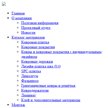
Главная
О компании
Полезная информация
Проектный отдел
Новости
Каталог материалов
Ковровая плитка
Ковровые покрытия
Ковры и ковровые покрытия с индивидуальным
дизайном
Ковровые дорожки
Дизайн-плитка пвх (lvt)
SPC-плитка
Линолеум
Фальшпол
Грязезащитные ковры и решётки
Ковродержатели
Ламинат
Клей и дополнительные материалы
Монтаж