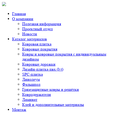
Главная
О компании
Полезная информация
Проектный отдел
Новости
Каталог материалов
Ковровая плитка
Ковровые покрытия
Ковры и ковровые покрытия с индивидуальным
дизайном
Ковровые дорожки
Дизайн-плитка пвх (lvt)
SPC-плитка
Линолеум
Фальшпол
Грязезащитные ковры и решётки
Ковродержатели
Ламинат
Клей и дополнительные материалы
Монтаж