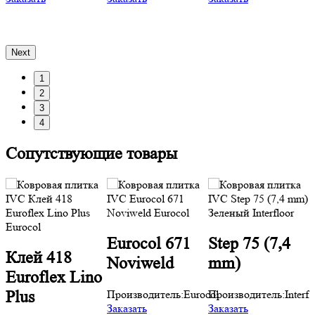
П
З
Next
1
2
3
4
Сопутствующие товары
Eurocol 671
Step 75 (7,4
Клей 418
Noviweld
mm)
Euroflex Lino
Производитель:
Eurocol
Производитель:
Interfl
Plus
Заказать
Заказать