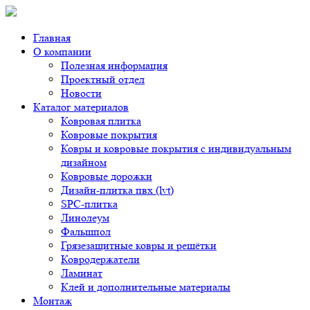
Главная
О компании
Полезная информация
Проектный отдел
Новости
Каталог материалов
Ковровая плитка
Ковровые покрытия
Ковры и ковровые покрытия с индивидуальным
дизайном
Ковровые дорожки
Дизайн-плитка пвх (lvt)
SPC-плитка
Линолеум
Фальшпол
Грязезащитные ковры и решётки
Ковродержатели
Ламинат
Клей и дополнительные материалы
Монтаж