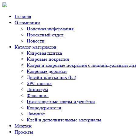
Главная
О компании
Полезная информация
Проектный отдел
Новости
Каталог материалов
Ковровая плитка
Ковровые покрытия
Ковры и ковровые покрытия с индивидуальным ди
Ковровые дорожки
Дизайн-плитка пвх (lvt)
SPC-плитка
Линолеум
Фальшпол
Грязезащитные ковры и решётки
Ковродержатели
Ламинат
Клей и дополнительные материалы
Монтаж
Проекты