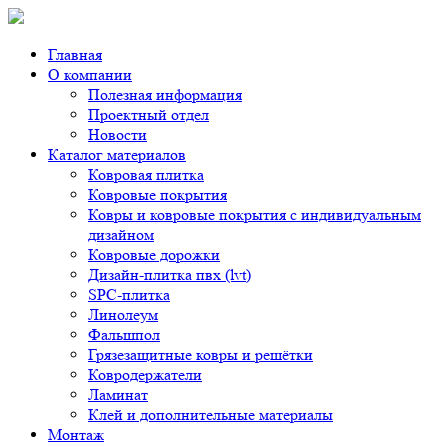
Главная
О компании
Полезная информация
Проектный отдел
Новости
Каталог материалов
Ковровая плитка
Ковровые покрытия
Ковры и ковровые покрытия с индивидуальным
дизайном
Ковровые дорожки
Дизайн-плитка пвх (lvt)
SPC-плитка
Линолеум
Фальшпол
Грязезащитные ковры и решётки
Ковродержатели
Ламинат
Клей и дополнительные материалы
Монтаж