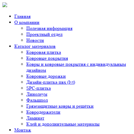
Главная
О компании
Полезная информация
Проектный отдел
Новости
Каталог материалов
Ковровая плитка
Ковровые покрытия
Ковры и ковровые покрытия с индивидуальным
дизайном
Ковровые дорожки
Дизайн-плитка пвх (lvt)
SPC-плитка
Линолеум
Фальшпол
Грязезащитные ковры и решётки
Ковродержатели
Ламинат
Клей и дополнительные материалы
Монтаж